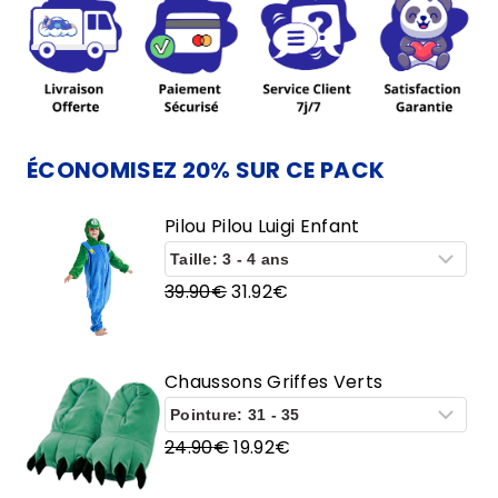
Pilou
Luigi
Enfant
ÉCONOMISEZ 20% SUR CE PACK
Pilou Pilou Luigi Enfant
Le
Le
39.90
€
31.92
€
prix
prix
initial
actuel
était :
est :
Chaussons Griffes Verts
39.90€.
31.92€.
Le
Le
24.90
€
19.92
€
prix
prix