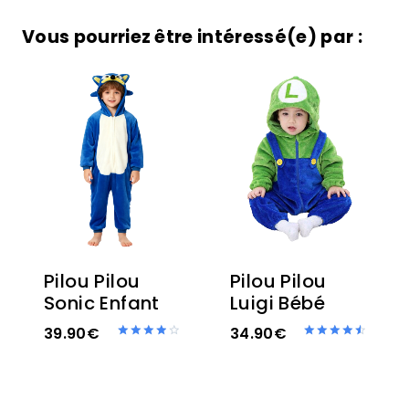
Vous pourriez être intéressé(e) par :
Pilou Pilou
Pilou Pilou
Sonic Enfant
Luigi Bébé
39.90
€
34.90
€
Note
Note
4.00
4.60
sur 5
sur 5