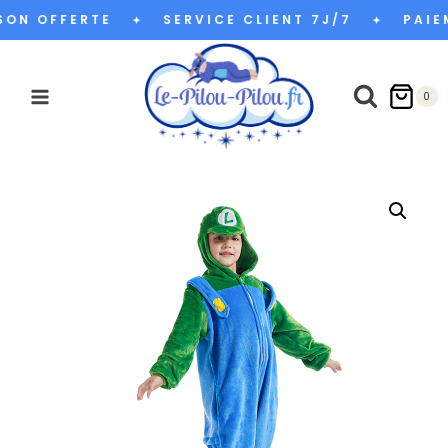
Aller
ON OFFERTE
SERVICE CLIENT 7J/7
PAIEM
✦
✦
au
contenu
0