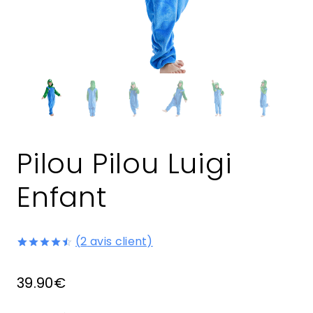
Pilou Pilou Luigi
Enfant
(
2
avis client)
Noté
2
4.50
sur 5 basé
39.90
€
sur
notations
client