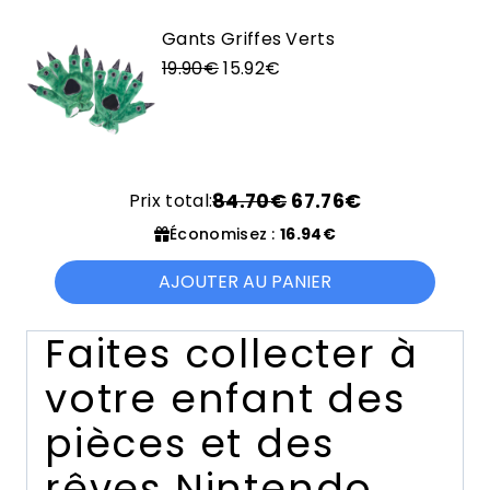
initial
actuel
était :
est :
Gants Griffes Verts
Le
24.90€.
Le
19.92€.
19.90
€
15.92
€
prix
prix
initial
actuel
était :
est :
19.90€.
15.92€.
Prix total:
84.70€
67.76€
Économisez :
16.94€
AJOUTER AU PANIER
Faites collecter à
votre enfant des
pièces et des
rêves Nintendo