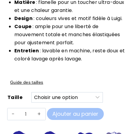
Matière
: flanelle pour un toucher ultra-doux
et une chaleur garantie.
Design
: couleurs vives et motif fidèle à Luigi.
Coupe
: ample pour une liberté de
mouvement totale et manches élastiquées
pour ajustement parfait.
Entretien
: lavable en machine, reste doux et
coloré lavage après lavage.
Guide des tailles
Taille
quantité
Ajouter au panier
de
Pilou