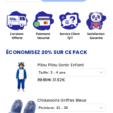
de
Pilou
Pilou
Sonic
Enfant
ÉCONOMISEZ 20% SUR CE PACK
Pilou Pilou Sonic Enfant
Le
Le
39.90
€
31.92
€
prix
prix
initial
actuel
était :
est :
Chaussons Griffes Bleus
39.90€.
31.92€.