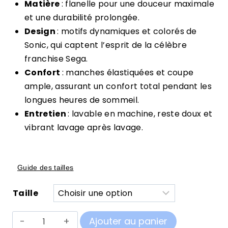
client
Matière
: flanelle pour une douceur maximale
et une durabilité prolongée.
Design
: motifs dynamiques et colorés de
Sonic, qui captent l’esprit de la célèbre
franchise Sega.
Confort
: manches élastiquées et coupe
ample, assurant un confort total pendant les
longues heures de sommeil.
Entretien
: lavable en machine, reste doux et
vibrant lavage après lavage.
Guide des tailles
Taille
quantité
Ajouter au panier