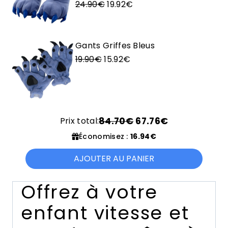
Le
Le
24.90
€
19.92
€
prix
prix
initial
actuel
était :
est :
Gants Griffes Bleus
Le
24.90€.
Le
19.92€.
19.90
€
15.92
€
prix
prix
initial
actuel
était :
est :
19.90€.
15.92€.
Prix total:
84.70€
67.76€
Économisez :
16.94€
AJOUTER AU PANIER
Offrez à votre
enfant vitesse et