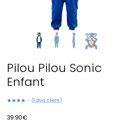
Pilou Pilou Sonic
Enfant
(
1
avis client)
Noté
1
4.00
sur
39.90
€
5 basé
sur
notation