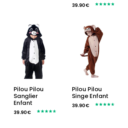
Note
39.90
€
4.50
Note
sur 5
4.86
sur 5
Pilou Pilou
Pilou Pilou
Sanglier
Singe Enfant
Enfant
39.90
€
Note
39.90
€
4.67
Note
sur 5
4.67
sur 5