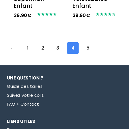
Enfant
Enfant
39.90
€
39.90
€
Note
Note
4.67
4.56
sur 5
sur 5
←
1
2
3
4
5
→
UNE QUESTION ?
Guide des tailles
Suivez votre colis
FAQ + Contact
LIENS UTILES