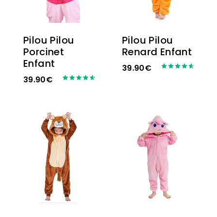
Pilou Pilou
Pilou Pilou
Porcinet
Renard Enfant
Enfant
39.90
€
Note
39.90
€
4.67
Note
sur 5
4.67
sur 5