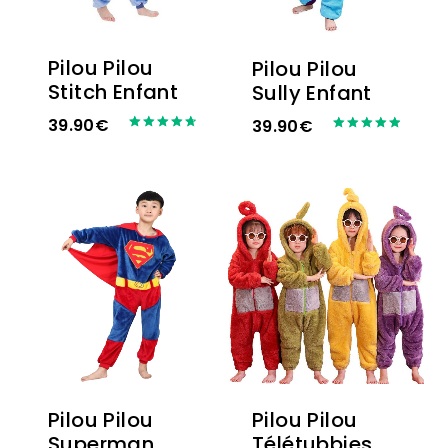
Pilou Pilou
Pilou Pilou
Stitch Enfant
Sully Enfant
39.90
€
39.90
€
Note
Note
4.75
5.00
sur 5
sur 5
Pilou Pilou
Pilou Pilou
Superman
Télétubbies