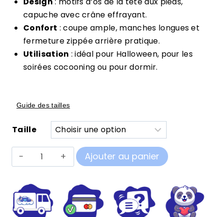
Design
: motifs d’os de la tête aux pieds,
capuche avec crâne effrayant.
Confort
: coupe ample, manches longues et
fermeture zippée arrière pratique.
Utilisation
: idéal pour Halloween, pour les
soirées cocooning ou pour dormir.
Guide des tailles
Taille
quantité
Ajouter au panier
de
Pilou
Pilou
Squelette