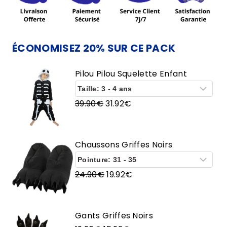
Enfant
ÉCONOMISEZ 20% SUR CE PACK
Pilou Pilou Squelette Enfant
Le
Le
39.90
€
31.92
€
prix
prix
initial
actuel
était :
est :
Chaussons Griffes Noirs
39.90€.
31.92€.
Le
Le
24.90
€
19.92
€
prix
prix
initial
actuel
était :
est :
Gants Griffes Noirs