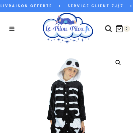
Aller
LIVRAISON OFFERTE
SERVICE CLIENT 7J/7
✦
✦
au
contenu
0