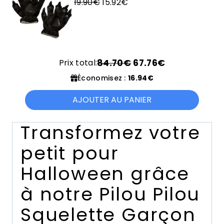
Le
24.90€.
Le
19.92€.
19.90
€
15.92
€
prix
prix
initial
actuel
était :
est :
19.90€.
15.92€.
Prix total:
84.70€
67.76€
Économisez :
16.94€
AJOUTER AU PANIER
Transformez votre
petit pour
Halloween grâce
à notre Pilou Pilou
Squelette Garçon