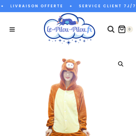
Aller
LIVRAISON OFFERTE
SERVICE CLIENT 7J/7
✦
✦
au
contenu
0