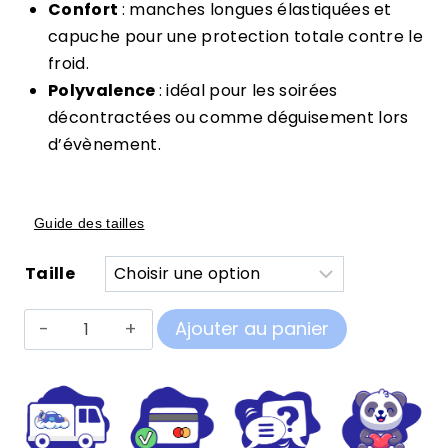
Confort
: manches longues élastiquées et
capuche pour une protection totale contre le
froid.
Polyvalence
: idéal pour les soirées
décontractées ou comme déguisement lors
d’évènement.
Guide des tailles
Taille
quantité
Ajouter au panier
de
Pilou
Pilou
Sanglier