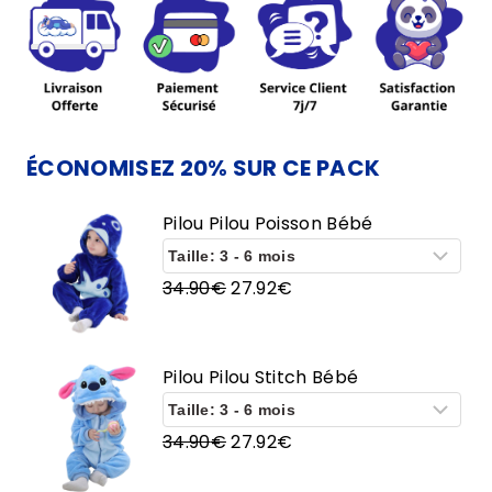
Pilou
Poisson
Bébé
ÉCONOMISEZ 20% SUR CE PACK
Pilou Pilou Poisson Bébé
Le
Le
34.90
€
27.92
€
prix
prix
initial
actuel
était :
est :
Pilou Pilou Stitch Bébé
34.90€.
27.92€.
Le
Le
34.90
€
27.92
€
prix
prix