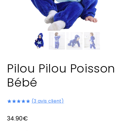
Pilou Pilou Poisson
Bébé
(
3
avis client)
Noté
3
5.00
sur 5 basé
34.90
€
sur
notations
client