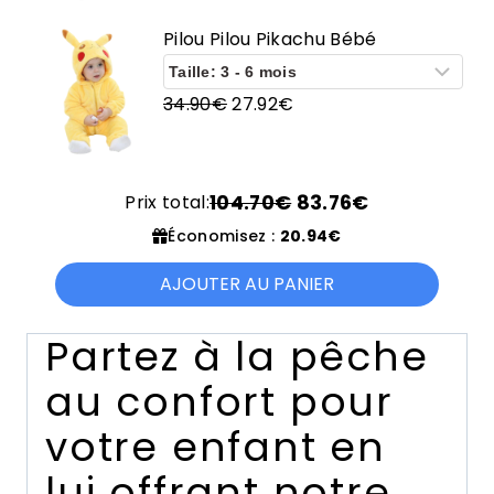
initial
actuel
était :
est :
Pilou Pilou Pikachu Bébé
34.90€.
27.92€.
Le
Le
34.90
€
27.92
€
prix
prix
initial
actuel
était :
est :
Prix total:
104.70€
83.76€
34.90€.
27.92€.
Économisez :
20.94€
AJOUTER AU PANIER
Partez à la pêche
au confort pour
votre enfant en
lui offrant notre