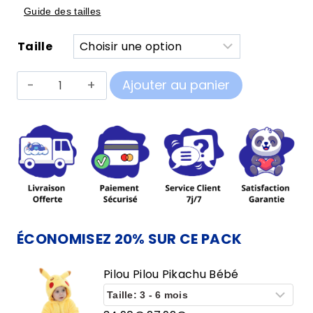
Guide des tailles
Taille
quantité
Ajouter au panier
de
Pilou
Pilou
Pikachu
Bébé
ÉCONOMISEZ 20% SUR CE PACK
Pilou Pilou Pikachu Bébé