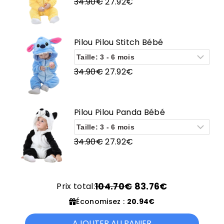
Le
Le
34.90
€
27.92
€
prix
prix
initial
actuel
était :
est :
Pilou Pilou Stitch Bébé
34.90€.
27.92€.
Le
Le
34.90
€
27.92
€
prix
prix
initial
actuel
était :
est :
Pilou Pilou Panda Bébé
34.90€.
27.92€.
Le
Le
34.90
€
27.92
€
prix
prix
initial
actuel
était :
est :
Prix total:
104.70€
83.76€
34.90€.
27.92€.
Économisez :
20.94€
AJOUTER AU PANIER