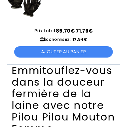
prix
prix
initial
actuel
était :
est :
19.90€.
15.92€.
Prix total:
89.70€
71.76€
Économisez :
17.94€
AJOUTER AU PANIER
Emmitouflez-vous
dans la douceur
fermière de la
laine avec notre
Pilou Pilou Mouton