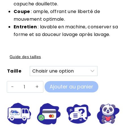
capuche douillette.
Coupe
: ample, offrant une liberté de
mouvement optimale.
Entretien
: lavable en machine, conserver sa
forme et sa douceur lavage après lavage.
Guide des tailles
Taille
quantité
Ajouter au panier
de
Pilou
Pilou
Mouton