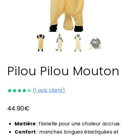
Pilou Pilou Mouton
(
1
avis client)
Noté
1
4.00
sur
44.90
€
5 basé
sur
notation
client
Matière
: flanelle pour une chaleur accrue.
Confort
: manches longues élastiquées et