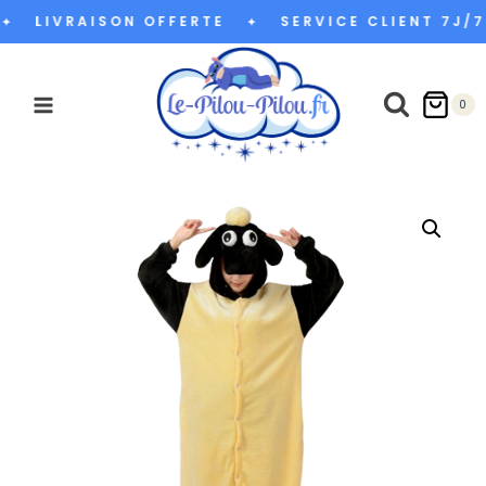
Aller
LIVRAISON OFFERTE
SERVICE CLIENT 7J/7
✦
au
contenu
0