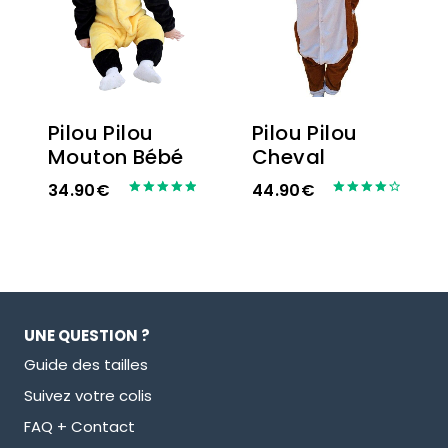
Pilou Pilou
Pilou Pilou
Mouton Bébé
Cheval
34.90
€
44.90
€
Note
Note
5.00
4.33
sur 5
sur 5
UNE QUESTION ?
Guide des tailles
Suivez votre colis
FAQ + Contact