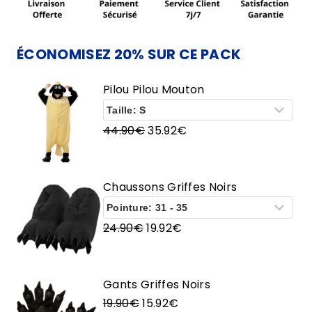
ÉCONOMISEZ 20% SUR CE PACK
Pilou Pilou Mouton
Le
Le
44.90
€
35.92
€
prix
prix
initial
actuel
était :
est :
Chaussons Griffes Noirs
44.90€.
35.92€.
Le
Le
24.90
€
19.92
€
prix
prix
initial
actuel
était :
est :
Gants Griffes Noirs
Le
24.90€.
Le
19.92€.
19.90
€
15.92
€