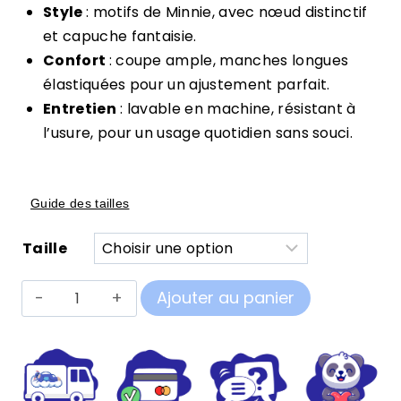
Style
: motifs de Minnie, avec nœud distinctif
et capuche fantaisie.
Confort
: coupe ample, manches longues
élastiquées pour un ajustement parfait.
Entretien
: lavable en machine, résistant à
l’usure, pour un usage quotidien sans souci.
Guide des tailles
Taille
quantité
Ajouter au panier
de
Pilou
Pilou
Minnie