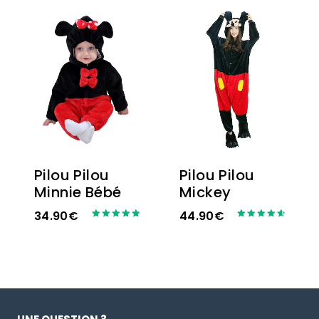
Pilou Pilou
Pilou Pilou
Minnie Bébé
Mickey
34.90
€
44.90
€
Note
Note
5.00
4.67
sur 5
sur 5