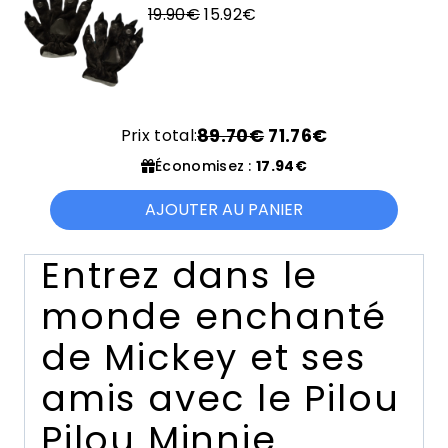
Le
24.90€.
Le
19.92€.
19.90
€
15.92
€
prix
prix
initial
actuel
était :
est :
19.90€.
15.92€.
Prix total:
89.70€
71.76€
Économisez :
17.94€
AJOUTER AU PANIER
Entrez dans le
monde enchanté
de Mickey et ses
amis avec le Pilou
Pilou Minnie