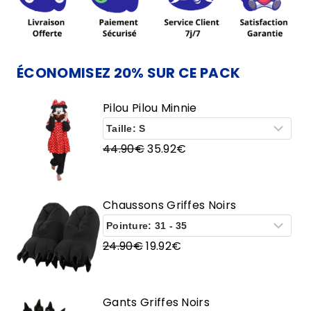
ÉCONOMISEZ 20% SUR CE PACK
Pilou Pilou Minnie
Le
Le
44.90
€
35.92
€
prix
prix
initial
actuel
était :
est :
Chaussons Griffes Noirs
44.90€.
35.92€.
Le
Le
24.90
€
19.92
€
prix
prix
initial
actuel
était :
est :
Gants Griffes Noirs