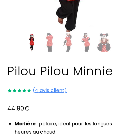
Pilou Pilou Minnie
(
4
avis client)
Noté
4
4.75
sur 5 basé
44.90
€
sur
notations
client
Matière
: polaire, idéal pour les longues
heures au chaud.