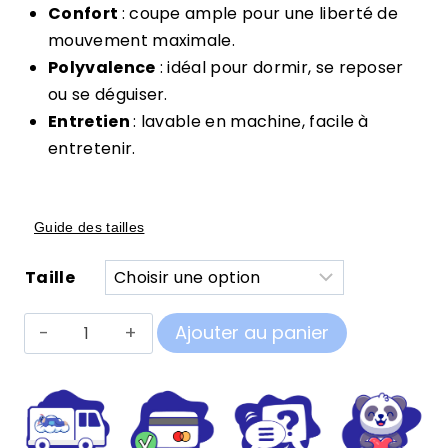
Confort
: coupe ample pour une liberté de
mouvement maximale.
Polyvalence
: idéal pour dormir, se reposer
ou se déguiser.
Entretien
: lavable en machine, facile à
entretenir.
Guide des tailles
Taille
quantité
Ajouter au panier
de
Pilou
Pilou
Loutre