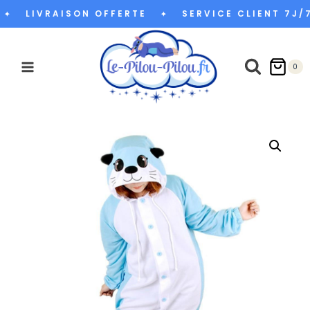
Aller
LIVRAISON OFFERTE
SERVICE CLIENT 7J/7
✦
✦
au
contenu
0