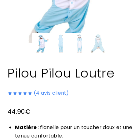
Pilou Pilou Loutre
(
4
avis client)
Noté
4
5.00
sur 5 basé
44.90
€
sur
notations
client
Matière
: flanelle pour un toucher doux et une
tenue confortable.