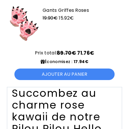
initial
actuel
était :
est :
Gants Griffes Roses
Le
24.90€.
Le
19.92€.
19.90
€
15.92
€
prix
prix
initial
actuel
était :
est :
19.90€.
15.92€.
Prix total:
89.70€
71.76€
Économisez :
17.94€
AJOUTER AU PANIER
Succombez au
charme rose
kawaii de notre
Pilou Pilou Hello