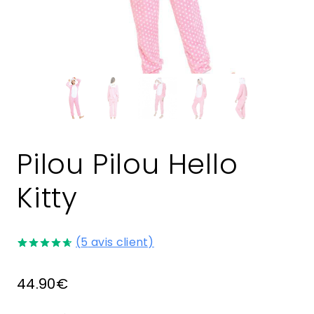
Pilou Pilou Hello
Kitty
(
5
avis client)
Noté
5
4.60
sur 5 basé
44.90
€
sur
notations
client