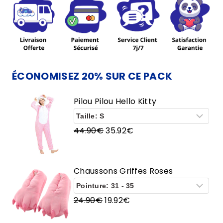
Pilou
Hello
Kitty
ÉCONOMISEZ 20% SUR CE PACK
Pilou Pilou Hello Kitty
Le
Le
44.90
€
35.92
€
prix
prix
initial
actuel
était :
est :
Chaussons Griffes Roses
44.90€.
35.92€.
Le
Le
24.90
€
19.92
€
prix
prix