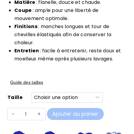
Matière
: flanelle, douce et chaude.
Coupe
: ample pour une liberté de
mouvement optimale.
Finitions
: manches longues et tour de
chevilles élastiqués afin de conserver la
chaleur.
Entretien
: facile à entretenir, reste doux et
moelleux même après plusieurs lavages.
Guide des tailles
Taille
quantité
Ajouter au panier
de
Pilou