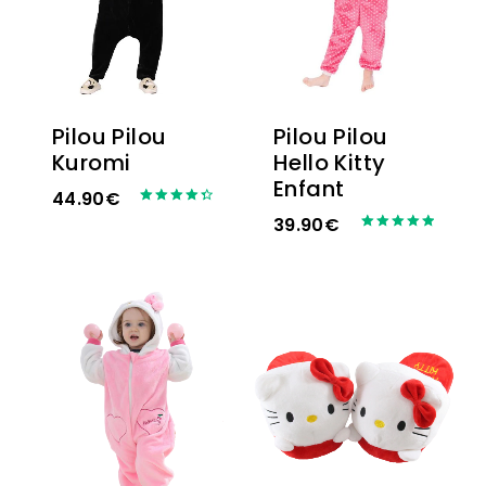
Pilou Pilou
Pilou Pilou
Kuromi
Hello Kitty
Enfant
44.90
€
Note
39.90
€
4.50
Note
sur 5
5.00
sur 5