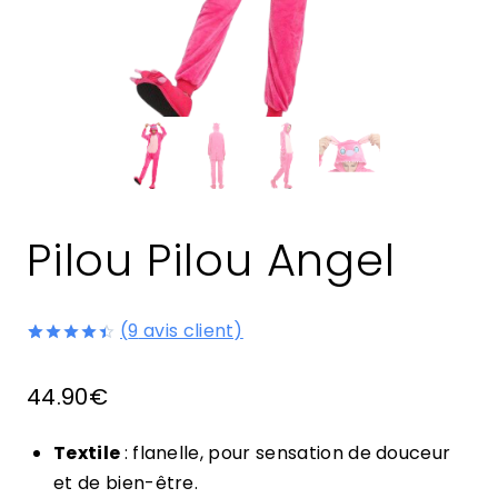
Pilou Pilou Angel
(
9
avis client)
Noté
9
4.44
sur 5 basé
44.90
€
sur
notations
client
Textile
: flanelle, pour sensation de douceur
et de bien-être.