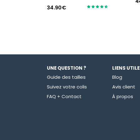
4
34.90
€
Note
4.67
sur 5
UNE QUESTION ?
LIENS UTIL
Guide des tailles
Blog
Suivez votre colis
Avis client
FAQ + Contact
À propos