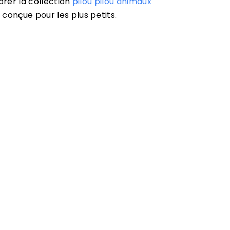
orer la collection
pilou pilou animaux
 conçue pour les plus petits.