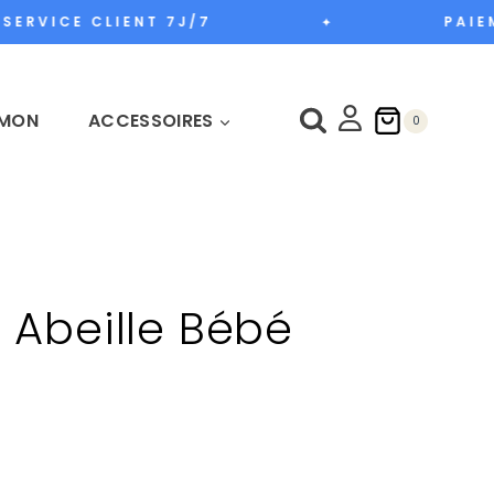
ERVICE CLIENT 7J/7
PAIEME
✦
MON
ACCESSOIRES
0
u Abeille Bébé