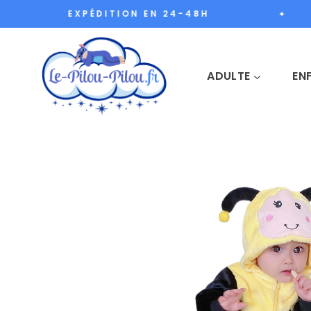
Aller
EXPÉDITION EN 24-48H
✦
au
contenu
ADULTE
EN