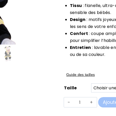
Tissu
: flanelle, ultr
sensible des bébés.
Design
: motifs joyeu
les sens de votre enfa
Confort
: coupe ample
pour simplifier l’habil
Entretien
: lavable e
ou de sa couleur.
Guide des tailles
Taille
quantité
Ajout
de
Pilou