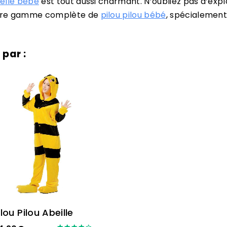
nelle bébé
est tout aussi charmant. N’oubliez pas d’expl
notre gamme complète de
pilou pilou bébé
, spécialement
 par :
ilou Pilou Abeille