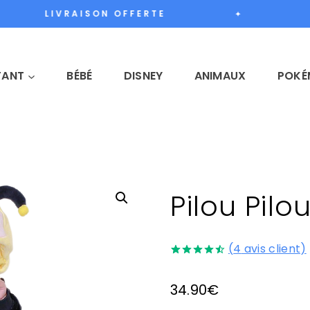
LIVRAISON OFFERTE
S
✦
FANT
BÉBÉ
DISNEY
ANIMAUX
POKÉ
Pilou Pilo
(
4
avis client)
Noté
4
4.50
sur 5 basé
34.90
€
sur
notations
client