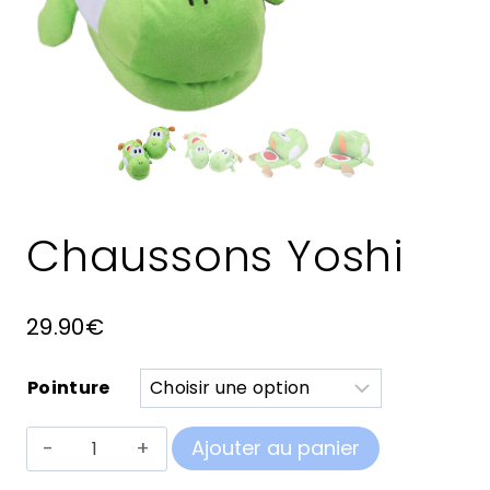
Chaussons Yoshi
29.90
€
Pointure
quantité
Ajouter au panier
de