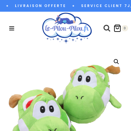
Aller
LIVRAISON OFFERTE
SERVICE CLIENT 7J
✦
✦
au
contenu
0