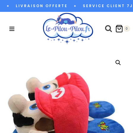
Aller
LIVRAISON OFFERTE
SERVICE CLIENT 7J
✦
✦
au
contenu
0