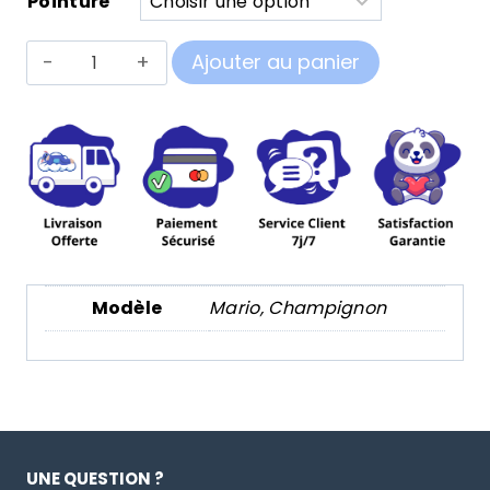
Pointure
quantité
Ajouter au panier
de
Chaussons
Mario
Modèle
Mario, Champignon
UNE QUESTION ?