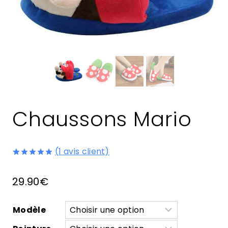
Chaussons Mario
(
1
avis client)
Noté
1
5.00
sur 5 basé
29.90
€
sur
notation
client
Modèle