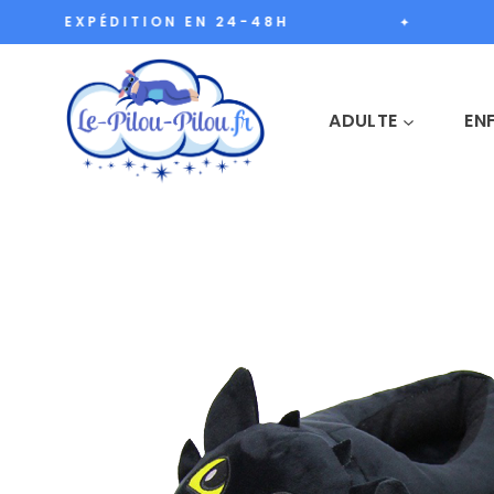
Aller
EXPÉDITION EN 24-48H
✦
au
contenu
ADULTE
EN